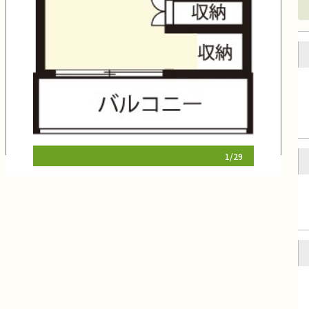
1
/
29